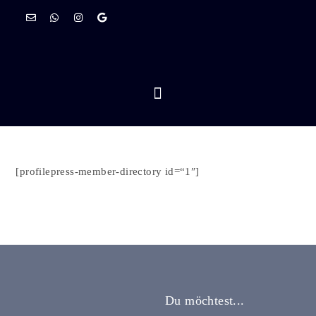
[profilepress-member-directory id=“1″]
Du möchtest...